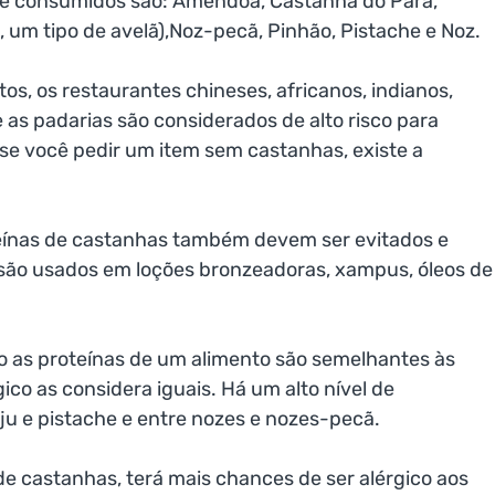
e consumidos são: Amêndoa, Castanha do Pará,
s, um tipo de avelã),Noz-pecã, Pinhão, Pistache e Noz.
os, os restaurantes chineses, africanos, indianos,
e as padarias são considerados de alto risco para
se você pedir um item sem castanhas, existe a
eínas de castanhas também devem ser evitados e
 são usados em loções bronzeadoras, xampus, óleos de
 as proteínas de um alimento são semelhantes às
ico as considera iguais. Há um alto nível de
ju e pistache e entre nozes e nozes-pecã.
o de castanhas, terá mais chances de ser alérgico aos