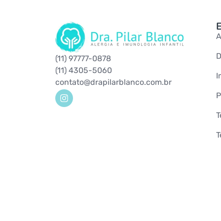
E
A
D
(11) 97777-0878
(11) 4305-5060
I
contato@drapilarblanco.com.br
P
T
T