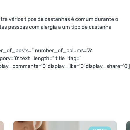
tre vários tipos de castanhas é comum durante o
tas pessoas com alergia a um tipo de castanha
er_of_posts=” number_of_colums=’3′
ory=’0′ text_length=” title_tag=”
splay_comments=’0′ display_like=’0′ display_share=’0′]